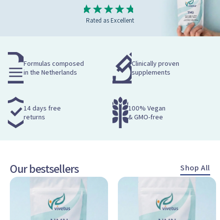
Rated as Excellent
Formulas composed
Clinically proven
in the Netherlands
supplements
14 days free
100% Vegan
returns
& GMO-free
Our bestsellers
Shop All