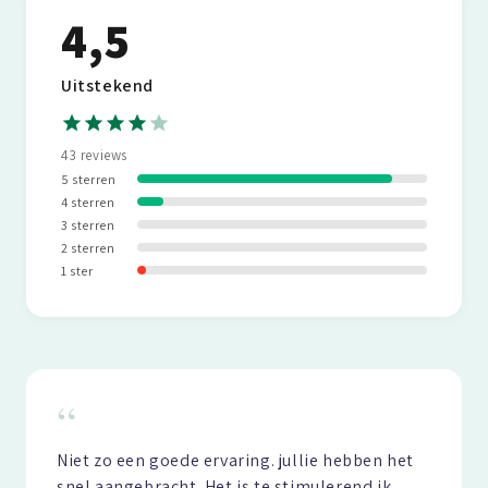
4,5
Uitstekend
43 reviews
5 sterren
4 sterren
3 sterren
2 sterren
1 ster
“
Niet zo een goede ervaring. jullie hebben het
snel aangebracht. Het is te stimulerend ik