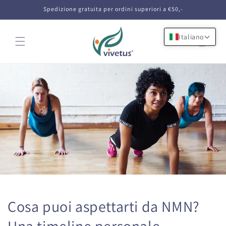
Vai
Spedizione gratuita per ordini superiori a €50,-
direttamente
ai contenuti
Italiano
Carrello
Cosa puoi aspettarti da NMN?
Una timeline personale