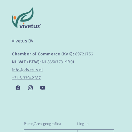
Vivetus BV
Chamber of Commerce (KvK):
89721756
NL VAT (BTW):
NL865077319B01
info@vivetus.nl
+31 6 33042287
Facebook
Instagram
YouTube
Paese/Area geografica
Lingua