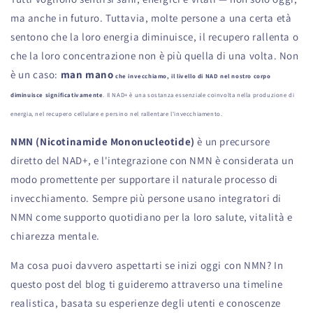
ma anche in futuro. Tuttavia, molte persone a una certa età
sentono che la loro energia diminuisce, il recupero rallenta o
che la loro concentrazione non è più quella di una volta. Non
è un caso:
man mano
che invecchiamo, il livello di NAD nel nostro corpo
diminuisce significativamente
. Il NAD+ è una sostanza essenziale coinvolta nella produzione di
energia, nel recupero cellulare e persino nel rallentare l'invecchiamento.
NMN (Nicotinamide Mononucleotide)
è un precursore
diretto del NAD+, e l'integrazione con NMN è considerata un
modo promettente per supportare il naturale processo di
invecchiamento. Sempre più persone usano integratori di
NMN come supporto quotidiano per la loro salute, vitalità e
chiarezza mentale.
Ma cosa puoi davvero aspettarti se inizi oggi con NMN? In
questo post del blog ti guideremo attraverso una timeline
realistica, basata su esperienze degli utenti e conoscenze