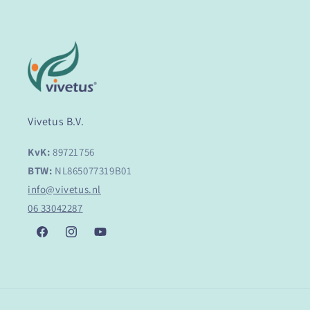
Vivetus B.V.
KvK:
89721756
BTW:
NL865077319B01
info@vivetus.nl
06 33042287
Facebook
Instagram
YouTube