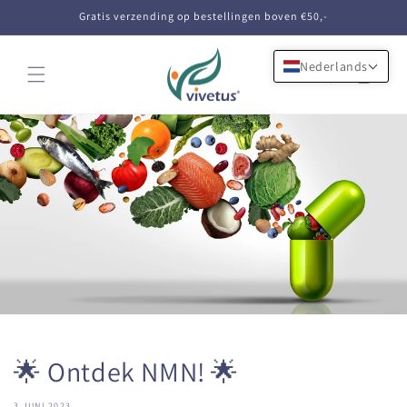
Meteen
Gratis verzending op bestellingen boven €50,-
naar de
content
Nederlands
Winkelwagen
🌟 Ontdek NMN! 🌟
3 JUNI 2023