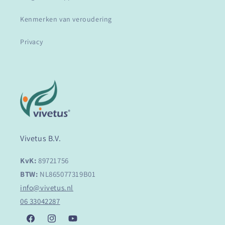
Kenmerken van veroudering
Privacy
Vivetus B.V.
KvK:
89721756
BTW:
NL865077319B01
info@vivetus.nl
06 33042287
Facebook
Instagram
YouTube