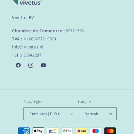
Vivetus BV
Chambre de Commerce :
89721756
TVA :
NL865077319B01
info@vivetus.nl
+31 6 33042287
Facebook
Instagram
YouTube
Pays/région
Langue
États-Unis | EUR €
Français
Moyens