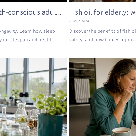
th-conscious adul...
Fish oil for elderly: 
5 AOÛT 2026
longevity. Learn how sleep
Discover the benefits of fish o
 your lifespan and health.
safety, and how it may improv