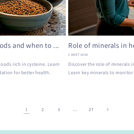
ods and when to ...
Role of minerals in 
1 AOÛT 2026
oods rich in cysteine. Learn
Discover the role of minerals 
tion for better health.
Learn key minerals to monitor 
1
…
2
3
27