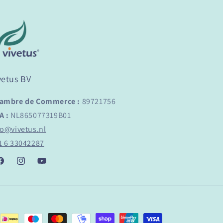
vetus BV
ambre de Commerce :
89721756
A :
NL865077319B01
fo@vivetus.nl
1 6 33042287
acebook
Instagram
YouTube