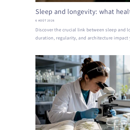
Sleep and longevity: what heal
6 AOÛT 2026
Discover the crucial link between sleep and 
duration, regularity, and architecture impact