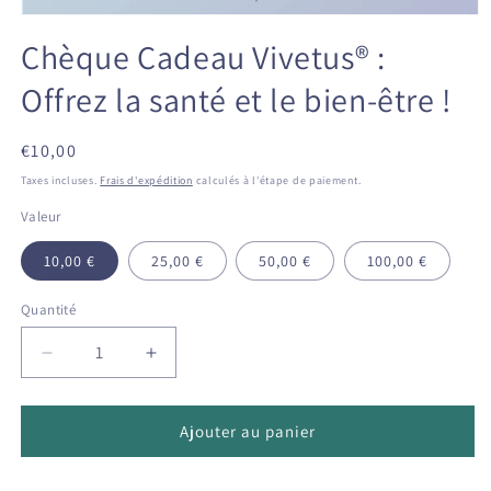
Chèque Cadeau Vivetus® :
Offrez la santé et le bien-être !
Prix
€10,00
habituel
Taxes incluses.
Frais d'expédition
calculés à l'étape de paiement.
Valeur
10,00 €
25,00 €
50,00 €
100,00 €
Quantité
Quantité
Réduire
Augmenter
la
la
quantité
quantité
de
de
Ajouter au panier
Chèque
Chèque
Cadeau
Cadeau