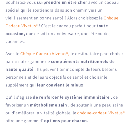
Souhaitez-vous
Vivetus®
surprendre un être cher
Vivetus®
avec un cadeau
:
:
spécial qui le soutiendra dans son chemin vers un
Offrez
Offrez
vieillissement en bonne santé ? Alors choisissez le
Chèque
la
la
Cadeau Vivetus®
! C'est le cadeau parfait pour
toute
santé
santé
et
et
occasion,
que ce soit un anniversaire, une fête ou des
le
le
vacances.
bien-
bien-
être
être
Avec le
Chèque Cadeau Vivetus®,
le destinataire peut choisir
!
!
parmi notre gamme de
compléments nutritionnels de
haute qualité
. Ils peuvent tenir compte de leurs besoins
personnels et de leurs objectifs de santé et choisir le
supplément qui
leur convient le mieux
.
Qu'il s'agisse
de renforcer le système immunitaire
, de
favoriser un
métabolisme sain
, de soutenir une peau saine
ou d'améliorer la vitalité globale, le
chèque-cadeau Vivetus®
offre une gamme d'
options pour chacun.