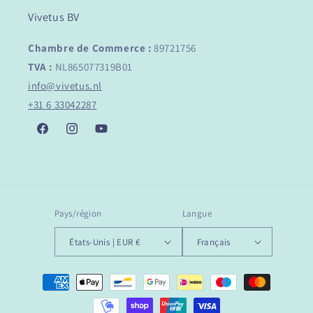
Vivetus BV
Chambre de Commerce :
89721756
TVA :
NL865077319B01
info@vivetus.nl
+31 6 33042287
Facebook
Instagram
YouTube
Pays/région
Langue
États-Unis | EUR €
Français
Moyens
de