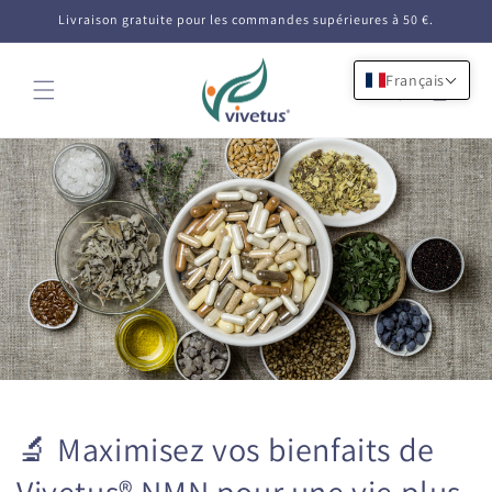
et
Livraison gratuite pour les commandes supérieures à 50 €.
passer
au
contenu
Français
Panier
🔬 Maximisez vos bienfaits de
Vivetus® NMN pour une vie plus