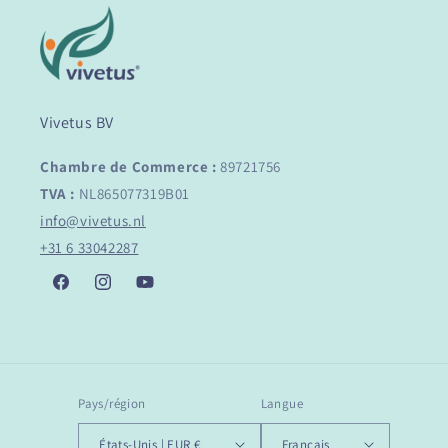
Vivetus BV
Chambre de Commerce :
89721756
TVA :
NL865077319B01
info@vivetus.nl
+31 6 33042287
Facebook
Instagram
YouTube
Pays/région
Langue
États-Unis | EUR €
Français