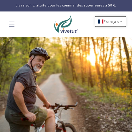
et
Livraison gratuite pour les commandes supérieures à 50 €.
passer
au
contenu
Français
Panier