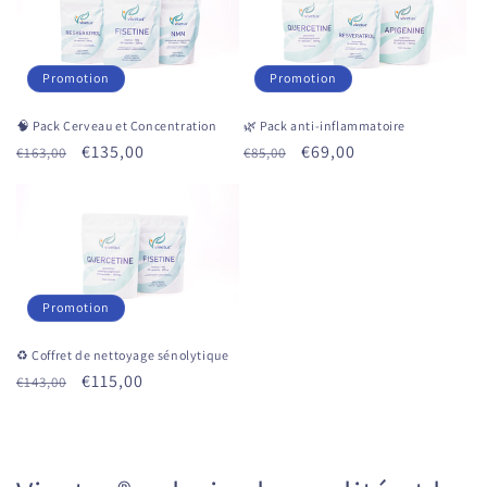
Promotion
Promotion
🧠 Pack Cerveau et Concentration
🌿 Pack anti-inflammatoire
Prix
Prix
€135,00
Prix
Prix
€69,00
€163,00
€85,00
habituel
promotionnel
habituel
promotionnel
Promotion
♻ Coffret de nettoyage sénolytique
Prix
Prix
€115,00
€143,00
habituel
promotionnel