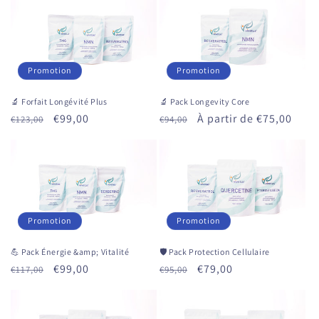
Promotion
Promotion
🔬 Forfait Longévité Plus
🔬 Pack Longevity Core
Prix
Prix
€99,00
Prix
Prix
À partir de €75,00
€123,00
€94,00
habituel
promotionnel
habituel
promotionnel
Promotion
Promotion
💪 Pack Énergie &amp; Vitalité
🛡 Pack Protection Cellulaire
Prix
Prix
€99,00
Prix
Prix
€79,00
€117,00
€95,00
habituel
promotionnel
habituel
promotionnel